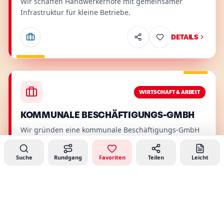
Wir schaffen Handwerkerhöfe mit gemeinsamer
Infrastruktur für kleine Betriebe.
DETAILS
Wirtschaft & Arbeit
.
Relevant für
:
Senioren, Familien
.
Details
WIRTSCHAFT & ARBEIT
KOMMUNALE BESCHÄFTIGUNGS-GMBH
Wir gründen eine kommunale Beschäftigungs-GmbH
für Menschen in schwierigen Lebenslagen.
Suche
Rundgang
Favoriten
Teilen
Leicht
DETAILS
Soziales
.
Relevant für
:
Senioren
.
Details
SOZIALES