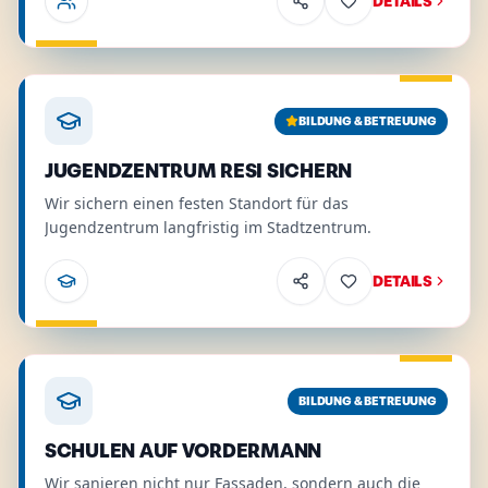
DETAILS
Bildung & Betreuung
.
Unsere Top-5-Garantien.
Relevant 
Details
BILDUNG & BETREUUNG
JUGENDZENTRUM RESI SICHERN
Wir sichern einen festen Standort für das
Jugendzentrum langfristig im Stadtzentrum.
DETAILS
Bildung & Betreuung
.
Relevant für
:
Familien, Jugendliche
.
Details
BILDUNG & BETREUUNG
SCHULEN AUF VORDERMANN
Wir sanieren nicht nur Fassaden, sondern auch die