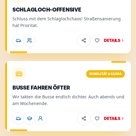
SCHLAGLOCH-OFFENSIVE
Schluss mit dem Schlaglochchaos! Straßensanierung
hat Priorität.
DETAILS
Mobilität & Klima
.
Relevant für
:
Pendler, Jugendliche, Seni
Details
MOBILITÄT & KLIMA
BUSSE FAHREN ÖFTER
Wir takten die Busse endlich dichter. Auch abends und
am Wochenende.
DETAILS