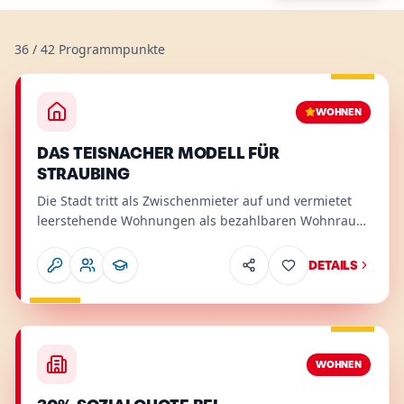
36
/
42
Programmpunkte
Wohnen
.
Unsere Top-5-Garantien.
Relevant für
:
Mieter, F
Details
WOHNEN
DAS TEISNACHER MODELL FÜR
STRAUBING
Die Stadt tritt als Zwischenmieter auf und vermietet
leerstehende Wohnungen als bezahlbaren Wohnraum
weiter.
DETAILS
Wohnen
.
Relevant für
:
Mieter, Familien, Senioren
.
Details
WOHNEN