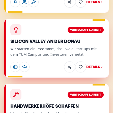
DETAILS
Wirtschaft & Arbeit
.
Relevant für
:
Arbeit & Wirtschaft, Ju
Details
WIRTSCHAFT & ARBEIT
SILICON VALLEY AN DER DONAU
Wir starten ein Programm, das lokale Start-ups mit
dem TUM Campus und Investoren vernetzt.
DETAILS
Wirtschaft & Arbeit
.
Relevant für
:
Arbeit & Wirtschaft
.
Details
WIRTSCHAFT & ARBEIT
HANDWERKERHÖFE SCHAFFEN