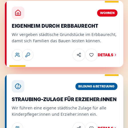
Wohnen
.
Relevant für
:
Familien, Mieter
.
Details
WOHNEN
EIGENHEIM DURCH ERBBAURECHT
Wir vergeben städtische Grundstücke im Erbbaurecht,
damit sich Familien das Bauen leisten können.
DETAILS
Bildung & Betreuung
.
Relevant für
:
Familien
.
Details
BILDUNG & BETREUUNG
STRAUBING-ZULAGE FÜR ERZIEHER:INNEN
Wir führen eine eigene städtische Zulage für alle
Kinderpfleger:innen und Erzieher:innen ein.