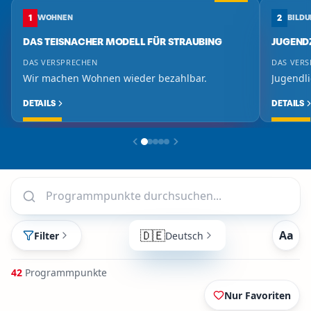
1
WOHNEN
2
BILDU
DAS TEISNACHER MODELL FÜR STRAUBING
JUGEND
DAS VERSPRECHEN
DAS VER
Wir machen Wohnen wieder bezahlbar.
Jugendli
DETAILS
DETAILS
Suche
🇩🇪
Aa
Filter
Deutsch
42
Programmpunkte
Nur Favoriten