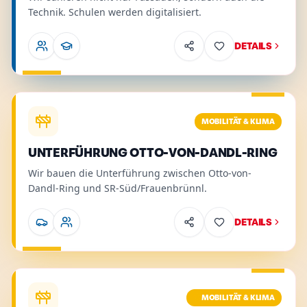
Technik. Schulen werden digitalisiert.
DETAILS
Mobilität & Klima
.
Relevant für
:
Pendler, Familien
.
Details
MOBILITÄT & KLIMA
UNTERFÜHRUNG OTTO-VON-DANDL-RING
Wir bauen die Unterführung zwischen Otto-von-
Dandl-Ring und SR-Süd/Frauenbrünnl.
DETAILS
Mobilität & Klima
.
Unsere Top-5-Garantien.
Relevant für
:
Details
MOBILITÄT & KLIMA